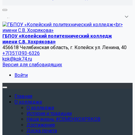
.
.
.
ГБПОУ «Копейский политехнический колледж
имени С.В. Хохрякова»
456618 Челябинская область, г. Копейск ул. Ленина, 40
+7(351)393-6326
kpk@kpk74.ru
Версия для слабовидящих
Войти
Главная
О колледже
О колледже
История и традиции
Наша жизнь #СЕМЕНХОХРЯКОВ
Достижения
Доска почета