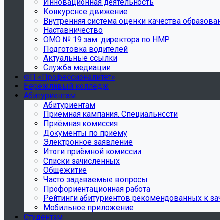
Инновационная деятельность
Конкурсное движение
Внутренняя система оценки качества образова
Наставничество
ОМО № 19 зам. директора по НМР
Подготовка водителей
Актуальные ссылки
Служба медиации
ФП «Профессионалитет»
Бережливый колледж
Абитуриентам
Абитуриентам
Приёмная кампания. Специальности
Приёмная комиссия
Документы по приёму
Электронное заявление
Итоги приёмной комиссии
Списки зачисленных
Общежитие
Часто задаваемые вопросы
Профориентационная работа
Рейтинги абитуриентов рекомендованных к з
Мобильное приложение
Студентам