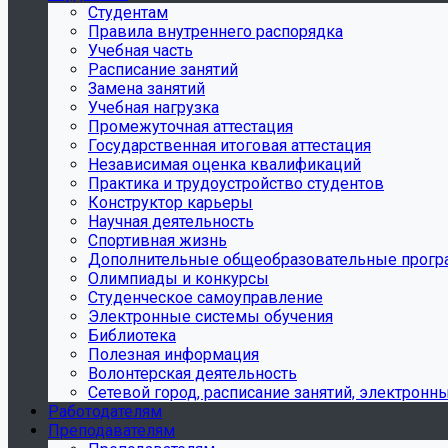
Студентам
Правила внутреннего распорядка
Учебная часть
Расписание занятий
Замена занятий
Учебная нагрузка
Промежуточная аттестация
Государственная итоговая аттестация
Независимая оценка квалификаций
Практика и трудоустройство студентов
Конструктор карьеры
Научная деятельность
Спортивная жизнь
Дополнительные общеобразовательные прог
Олимпиады и конкурсы
Студенческое самоуправление
Электронные системы обучения
Библиотека
Полезная информация
Волонтерская деятельность
Сетевой город, расписание занятий, электронн
Работодателям
Преподавателям