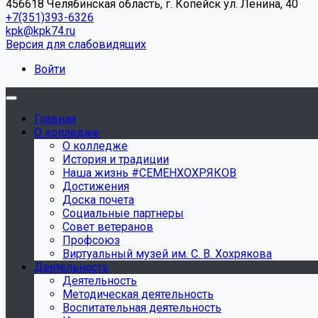
456618 Челябинская область, г. Копейск ул. Ленина, 40
+7(351)393-6326
kpk@kpk74.ru
Версия для слабовидящих
Войти
Главная
О колледже
О колледже
История и традиции
Наша жизнь #СЕМЕНХОХРЯКОВ
Достижения
Доска почета
Социальные партнеры
Совет ветеранов
Профсоюз
Виртуальный музей им. С. В. Хохрякова
Деятельность
Деятельность
Методическая деятельность
Воспитательная деятельность