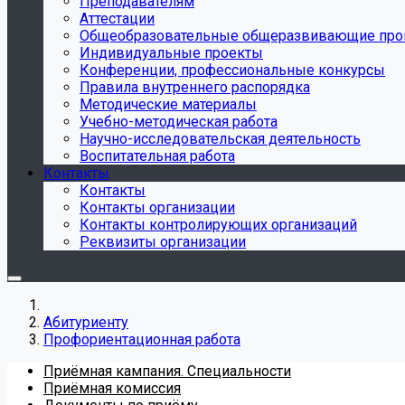
Преподавателям
Аттестации
Общеобразовательные общеразвивающие пр
Индивидуальные проекты
Конференции, профессиональные конкурсы
Правила внутреннего распорядка
Методические материалы
Учебно-методическая работа
Научно-исследовательская деятельность
Воспитательная работа
Контакты
Контакты
Контакты организации
Контакты контролирующих организаций
Реквизиты организации
Абитуриенту
Профориентационная работа
Приёмная кампания. Специальности
Приёмная комиссия