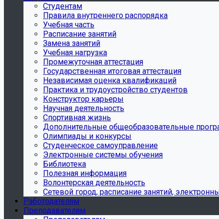
Студентам
Правила внутреннего распорядка
Учебная часть
Расписание занятий
Замена занятий
Учебная нагрузка
Промежуточная аттестация
Государственная итоговая аттестация
Независимая оценка квалификаций
Практика и трудоустройство студентов
Конструктор карьеры
Научная деятельность
Спортивная жизнь
Дополнительные общеобразовательные прог
Олимпиады и конкурсы
Студенческое самоуправление
Электронные системы обучения
Библиотека
Полезная информация
Волонтерская деятельность
Сетевой город, расписание занятий, электронн
Работодателям
Преподавателям