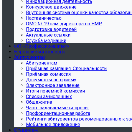
Инновационная деятельность
Конкурсное движение
Внутренняя система оценки качества образова
Наставничество
ОМО № 19 зам. директора по НМР
Подготовка водителей
Актуальные ссылки
Служба медиации
ФП «Профессионалитет»
Бережливый колледж
Абитуриентам
Абитуриентам
Приёмная кампания. Специальности
Приёмная комиссия
Документы по приёму
Электронное заявление
Итоги приёмной комиссии
Списки зачисленных
Общежитие
Часто задаваемые вопросы
Профориентационная работа
Рейтинги абитуриентов рекомендованных к з
Мобильное приложение
Студентам