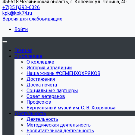
456618 Челябинская область, г. Копейск ул. Ленина, 40
+7(351)393-6326
kpk@kpk74.ru
Версия для слабовидящих
Войти
Главная
О колледже
О колледже
История и традиции
Наша жизнь #СЕМЕНХОХРЯКОВ
Достижения
Доска почета
Социальные партнеры
Совет ветеранов
Профсоюз
Виртуальный музей им. С. В. Хохрякова
Деятельность
Деятельность
Методическая деятельность
Воспитательная деятельность