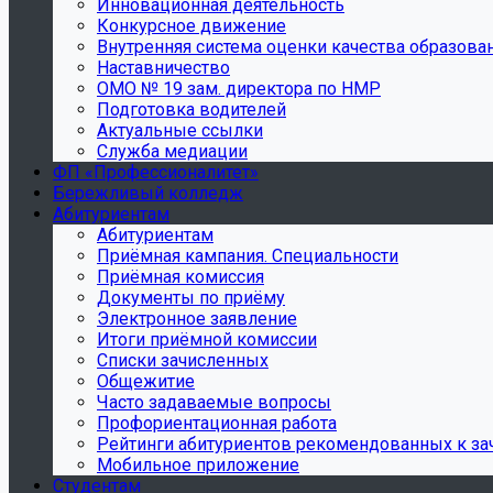
Инновационная деятельность
Конкурсное движение
Внутренняя система оценки качества образова
Наставничество
ОМО № 19 зам. директора по НМР
Подготовка водителей
Актуальные ссылки
Служба медиации
ФП «Профессионалитет»
Бережливый колледж
Абитуриентам
Абитуриентам
Приёмная кампания. Специальности
Приёмная комиссия
Документы по приёму
Электронное заявление
Итоги приёмной комиссии
Списки зачисленных
Общежитие
Часто задаваемые вопросы
Профориентационная работа
Рейтинги абитуриентов рекомендованных к з
Мобильное приложение
Студентам