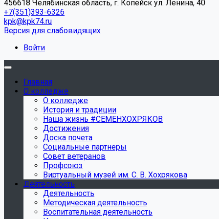
456618 Челябинская область, г. Копейск ул. Ленина, 40
+7(351)393-6326
kpk@kpk74.ru
Версия для слабовидящих
Войти
Главная
О колледже
О колледже
История и традиции
Наша жизнь #СЕМЕНХОХРЯКОВ
Достижения
Доска почета
Социальные партнеры
Совет ветеранов
Профсоюз
Виртуальный музей им. С. В. Хохрякова
Деятельность
Деятельность
Методическая деятельность
Воспитательная деятельность