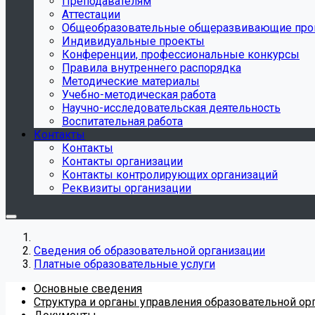
Преподавателям
Аттестации
Общеобразовательные общеразвивающие пр
Индивидуальные проекты
Конференции, профессиональные конкурсы
Правила внутреннего распорядка
Методические материалы
Учебно-методическая работа
Научно-исследовательская деятельность
Воспитательная работа
Контакты
Контакты
Контакты организации
Контакты контролирующих организаций
Реквизиты организации
Сведения об образовательной организации
Платные образовательные услуги
Основные сведения
Структура и органы управления образовательной ор