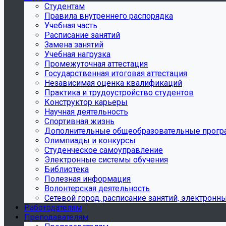
Студентам
Правила внутреннего распорядка
Учебная часть
Расписание занятий
Замена занятий
Учебная нагрузка
Промежуточная аттестация
Государственная итоговая аттестация
Независимая оценка квалификаций
Практика и трудоустройство студентов
Конструктор карьеры
Научная деятельность
Спортивная жизнь
Дополнительные общеобразовательные прог
Олимпиады и конкурсы
Студенческое самоуправление
Электронные системы обучения
Библиотека
Полезная информация
Волонтерская деятельность
Сетевой город, расписание занятий, электронн
Работодателям
Преподавателям