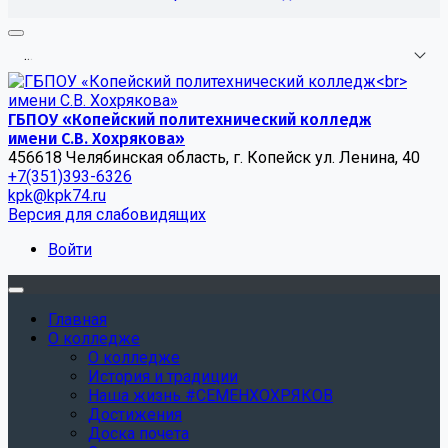
.
.
.
ГБПОУ «Копейский политехнический колледж
имени С.В. Хохрякова»
456618 Челябинская область, г. Копейск ул. Ленина, 40
+7(351)393-6326
kpk@kpk74.ru
Версия для слабовидящих
Войти
Главная
О колледже
О колледже
История и традиции
Наша жизнь #СЕМЕНХОХРЯКОВ
Достижения
Доска почета