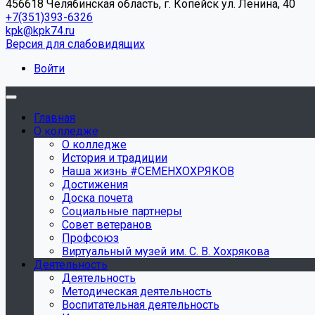
456618 Челябинская область, г. Копейск ул. Ленина, 40
+7(351)393-6326
kpk@kpk74.ru
Версия для слабовидящих
Войти
Главная
О колледже
О колледже
История и традиции
Наша жизнь #СЕМЕНХОХРЯКОВ
Достижения
Доска почета
Социальные партнеры
Совет ветеранов
Профсоюз
Виртуальный музей им. С. В. Хохрякова
Деятельность
Деятельность
Методическая деятельность
Воспитательная деятельность