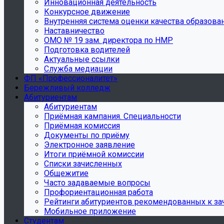
Инновационная деятельность
Конкурсное движение
Внутренняя система оценки качества образова
Наставничество
ОМО № 19 зам. директора по НМР
Подготовка водителей
Актуальные ссылки
Служба медиации
ФП «Профессионалитет»
Бережливый колледж
Абитуриентам
Абитуриентам
Приёмная кампания. Специальности
Приёмная комиссия
Документы по приёму
Электронное заявление
Итоги приёмной комиссии
Списки зачисленных
Общежитие
Часто задаваемые вопросы
Профориентационная работа
Рейтинги абитуриентов рекомендованных к з
Мобильное приложение
Студентам