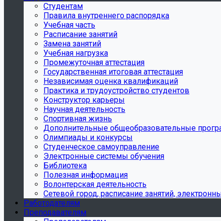
Студентам
Правила внутреннего распорядка
Учебная часть
Расписание занятий
Замена занятий
Учебная нагрузка
Промежуточная аттестация
Государственная итоговая аттестация
Независимая оценка квалификаций
Практика и трудоустройство студентов
Конструктор карьеры
Научная деятельность
Спортивная жизнь
Дополнительные общеобразовательные прог
Олимпиады и конкурсы
Студенческое самоуправление
Электронные системы обучения
Библиотека
Полезная информация
Волонтерская деятельность
Сетевой город, расписание занятий, электронн
Работодателям
Преподавателям