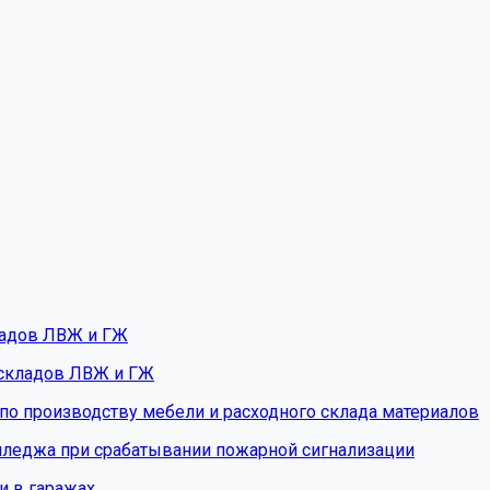
ладов ЛВЖ и ГЖ
 складов ЛВЖ и ГЖ
 по производству мебели и расходного склада материалов
олледжа при срабатывании пожарной сигнализации
ти в гаражах