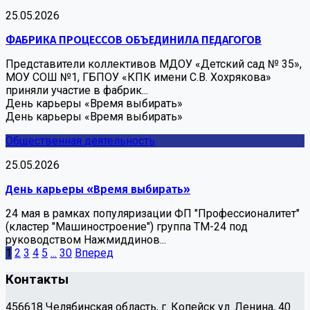
25.05.2026
ФАБРИКА ПРОЦЕССОВ ОБЪЕДИНИЛА ПЕДАГОГОВ
Представители коллективов МДОУ «Детский сад № 35»,
МОУ СОШ №1, ГБПОУ «КПК имени С.В. Хохрякова»
приняли участие в фабрик...
День карьеры «Время выбирать»
День карьеры «Время выбирать»
Общественная деятельность
25.05.2026
День карьеры «Время выбирать»
24 мая в рамках популяризации ФП "Профессионалитет"
(кластер "Машиностроение") группа ТМ-24 под
руководством Нажмиддинов...
1
2
3
4
5
...
30
Вперед
Контакты
456618 Челябинская область, г. Копейск ул. Ленина, 40