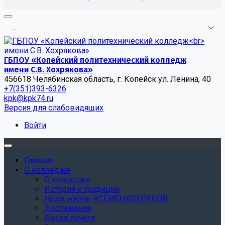
.
.
.
ГБПОУ «Копейский политехнический колледж
имени С.В. Хохрякова»
456618 Челябинская область, г. Копейск ул. Ленина, 40
+7(351)393-6326
kpk@kpk74.ru
Версия для слабовидящих
Войти
Главная
О колледже
О колледже
История и традиции
Наша жизнь #СЕМЕНХОХРЯКОВ
Достижения
Доска почета