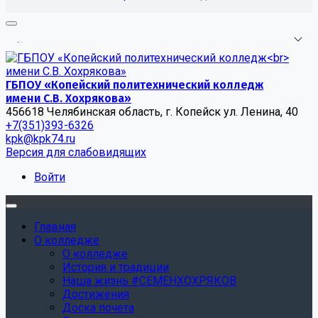
.
.
.
ГБПОУ «Копейский политехнический колледж
имени С.В. Хохрякова»
456618 Челябинская область, г. Копейск ул. Ленина, 40
+7(351)393-6326
kpk@kpk74.ru
Версия для слабовидящих
Войти
Главная
О колледже
О колледже
История и традиции
Наша жизнь #СЕМЕНХОХРЯКОВ
Достижения
Доска почета