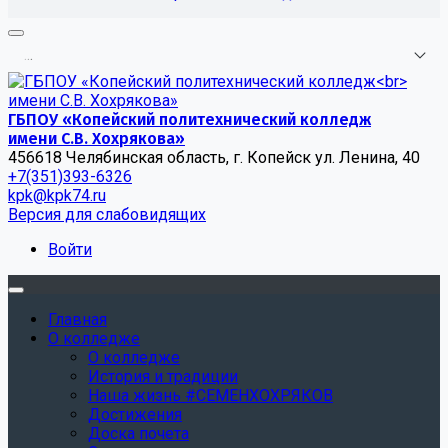
.
.
.
ГБПОУ «Копейский политехнический колледж
имени С.В. Хохрякова»
456618 Челябинская область, г. Копейск ул. Ленина, 40
+7(351)393-6326
kpk@kpk74.ru
Версия для слабовидящих
Войти
Главная
О колледже
О колледже
История и традиции
Наша жизнь #СЕМЕНХОХРЯКОВ
Достижения
Доска почета