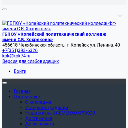
.
.
.
ГБПОУ «Копейский политехнический колледж
имени С.В. Хохрякова»
456618 Челябинская область, г. Копейск ул. Ленина, 40
+7(351)393-6326
kpk@kpk74.ru
Версия для слабовидящих
Войти
Главная
О колледже
О колледже
История и традиции
Наша жизнь #СЕМЕНХОХРЯКОВ
Достижения
Доска почета