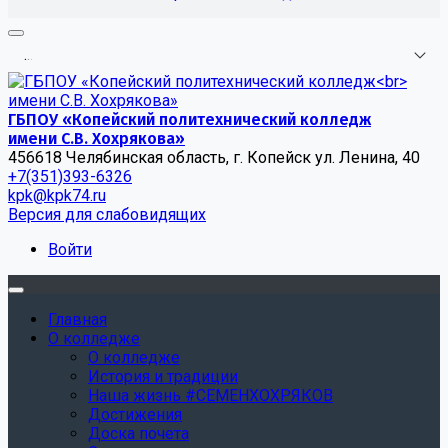
.
.
.
ГБПОУ «Копейский политехнический колледж
имени С.В. Хохрякова»
456618 Челябинская область, г. Копейск ул. Ленина, 40
+7(351)393-6326
kpk@kpk74.ru
Версия для слабовидящих
Войти
Главная
О колледже
О колледже
История и традиции
Наша жизнь #СЕМЕНХОХРЯКОВ
Достижения
Доска почета