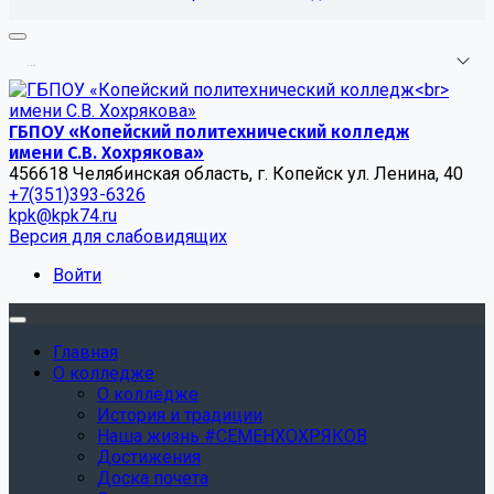
.
.
.
ГБПОУ «Копейский политехнический колледж
имени С.В. Хохрякова»
456618 Челябинская область, г. Копейск ул. Ленина, 40
+7(351)393-6326
kpk@kpk74.ru
Версия для слабовидящих
Войти
Главная
О колледже
О колледже
История и традиции
Наша жизнь #СЕМЕНХОХРЯКОВ
Достижения
Доска почета