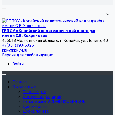
.
.
.
ГБПОУ «Копейский политехнический колледж
имени С.В. Хохрякова»
456618 Челябинская область, г. Копейск ул. Ленина, 40
+7(351)393-6326
kpk@kpk74.ru
Версия для слабовидящих
Войти
Главная
О колледже
О колледже
История и традиции
Наша жизнь #СЕМЕНХОХРЯКОВ
Достижения
Доска почета