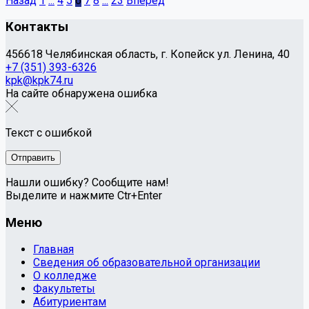
Назад
1
...
4
5
6
7
8
...
23
Вперед
Контакты
456618 Челябинская область, г. Копейск ул. Ленина, 40
+7 (351) 393-6326
kpk@kpk74.ru
На сайте обнаружена ошибка
Текст с ошибкой
Нашли ошибку? Сообщите нам!
Выделите и нажмите Ctr+Enter
Меню
Главная
Сведения об образовательной организации
О колледже
Факультеты
Абитуриентам