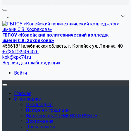
.
.
.
ГБПОУ «Копейский политехнический колледж
имени С.В. Хохрякова»
456618 Челябинская область, г. Копейск ул. Ленина, 40
+7(351)393-6326
kpk@kpk74.ru
Версия для слабовидящих
Войти
Главная
О колледже
О колледже
История и традиции
Наша жизнь #СЕМЕНХОХРЯКОВ
Достижения
Доска почета